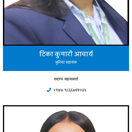
टिका कुमारी आचार्य
जुनियर सहायक
सदस्य सहजकर्ता
+९७७-९८६६७११०३५