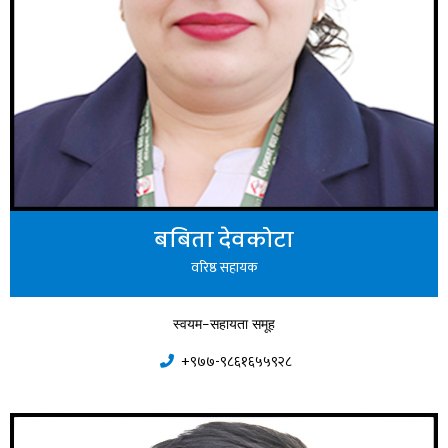
बबिता देवकोटा
वरिष्ठ सहायक
स्वयम-सहायता समूह
+९७७-९८६१६५५९२८