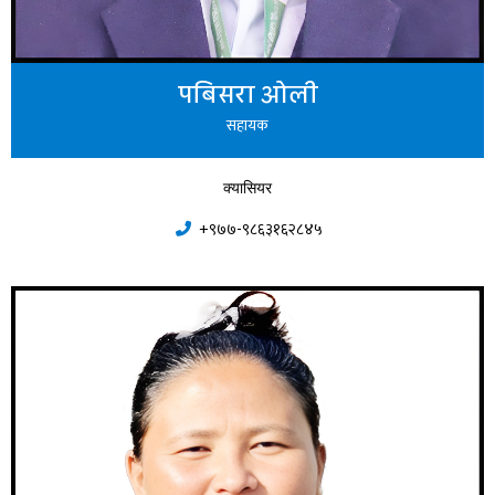
पबिसरा ओली
सहायक
क्यासियर
+९७७-९८६३१६२८४५