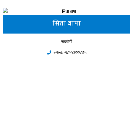
सिता थापा
सहयोगी
+९७७-९८४८१२२८६५