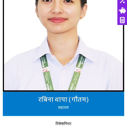
रबिना थापा (गौतम)
सहायक
रिसेप्शनिस्ट