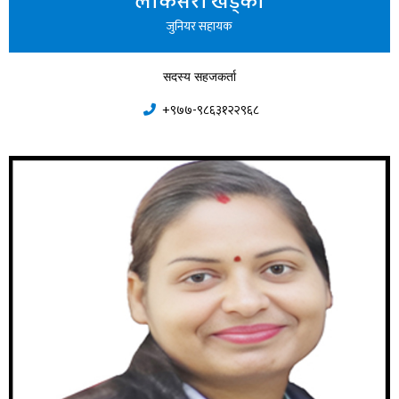
लोकसरा खड्का
जुनियर सहायक
सदस्य सहजकर्ता
+९७७-९८६३१२२९६८