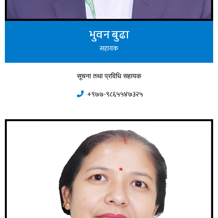
भुवन बुढा
सहायक
सूचना तथा प्रविधि सहायक
+९७७-९८६५५४७३२५