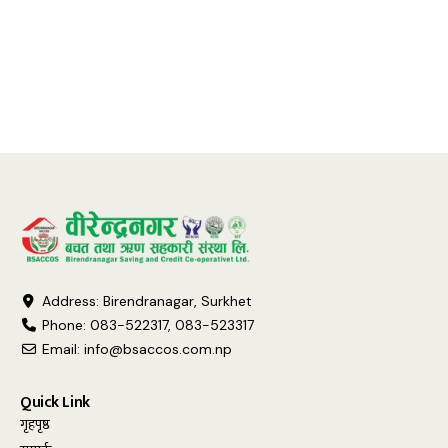
Address: Birendranagar, Surkhet
Phone: 083-522317, 083-523317
Email:
info@bsaccos.com.np
Quick Link
गृहपृष्ठ