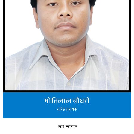
मोतिलाल चौधरी
वरिष्ठ सहायक
ऋण सहायक