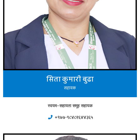
सिता कुमारी बुढा
सहायक
स्वयम-सहायता समूह सहायक
+९७७-९८४८१६४४३६५