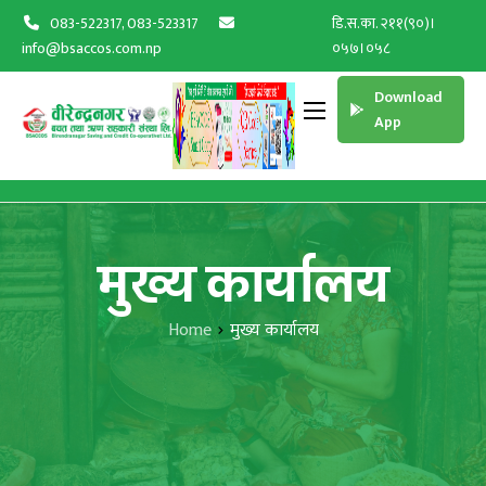
083-522317, 083-523317
डि.स.का. २११(९०)।
info@bsaccos.com.np
०५७।०५८
Download
App
मुख्य कार्यालय
Home
मुख्य कार्यालय