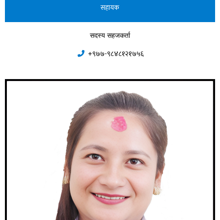
सहायक
सदस्य सहजकर्ता
+९७७-९८४८१२१७५६