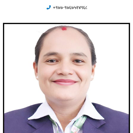
+९७७-९७६७५१४९६८