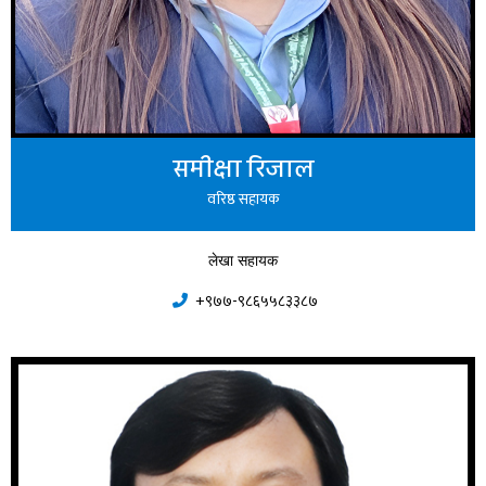
समीक्षा रिजाल
वरिष्ठ सहायक
लेखा सहायक
+९७७-९८६५५८३३८७