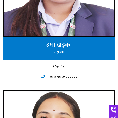
उमा खड्का
सहायक
रिसेप्शनिस्ट
+९७७-९७६७२००२०१