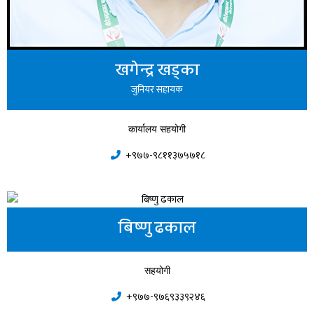
खगेन्द्र खड्का
जुनियर सहायक
कार्यालय सहयोगी
+९७७-९८११३७५७१८
बिष्णु ढकाल
सहयोगी
+९७७-९७६९३३९२४६