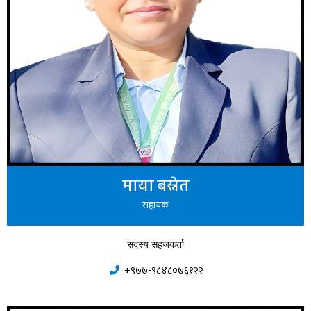
माया बस्नेत
सहायक
सदस्य सहजकर्ता
+९७७-९८४८०७६१२२