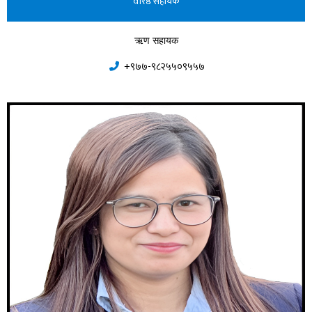
वरिष्ठ सहायक
ऋण सहायक
+९७७-९८२५५०९५५७