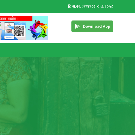
डि.स.का. २११(९०)।०५७।०५८
Download App