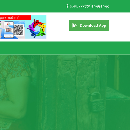
डि.स.का. २११(९०)।०५७।०५८
Download App