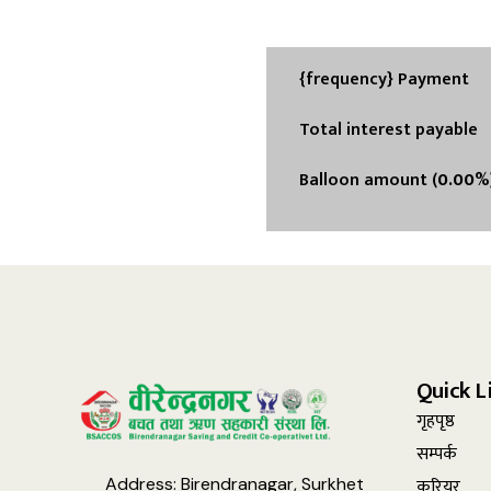
{frequency} Payment
Total interest payable
Balloon amount (
0.00
%
Quick L
गृहपृष्ठ
सम्पर्क
करियर
Address: Birendranagar, Surkhet