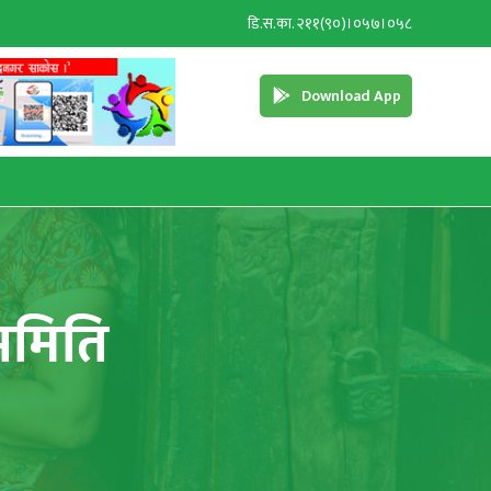
डि.स.का. २११(९०)।०५७।०५८
Download App
पसमिति