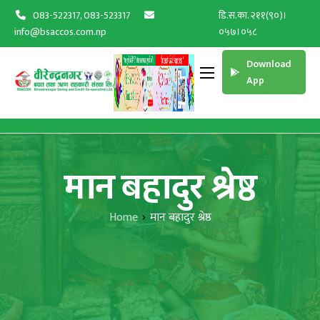
083-522317, 083-523317
डि.स.का. २११(९०)।
info@bsaccos.com.np
०५७।०५८
Download
App
मान बहादुर श्रेष्ठ
Home
मान बहादुर श्रेष्ठ