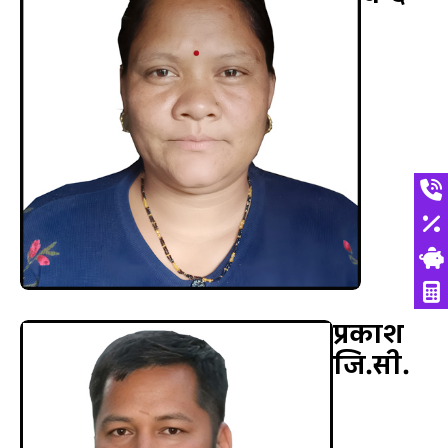
प्रकाश
जि.सी.