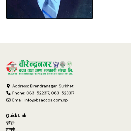
Address: Birendranagar, Surkhet
Phone: 083-522317, 083-523317
Email:
info@bsaccos.com.np
Quick Link
गृहपृष्ठ
सम्पर्क