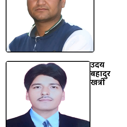
उदय
बहादुर
खत्री