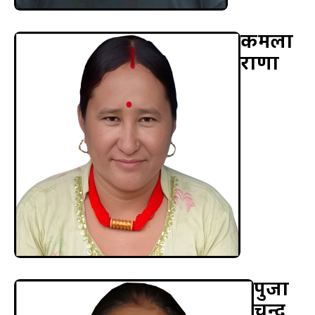
कमला
राणा
पुजा
चन्द