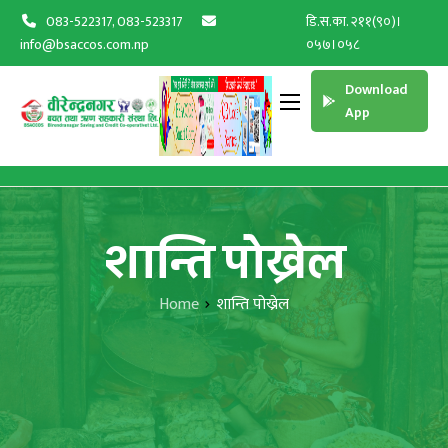
083-522317, 083-523317
डि.स.का. २११(९०)।
info@bsaccos.com.np
०५७।०५८
Download
App
शान्ति पोख्रेल
Home
शान्ति पोख्रेल