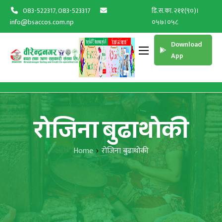
083-522317, 083-523317
डि.स.का. २११(९०)।
info@bsaccos.com.np
०५७।०५८
Download
App
रोजिना बुढाथोकी
Home
रोजिना बुढाथोकी