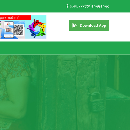
डि.स.का. २११(९०)।०५७।०५८
Download App