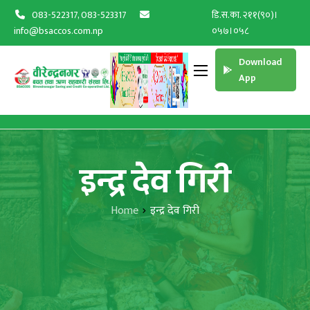
083-522317, 083-523317
डि.स.का. २११(९०)।
info@bsaccos.com.np
०५७।०५८
Download
App
इन्द्र देव गिरी
Home
इन्द्र देव गिरी