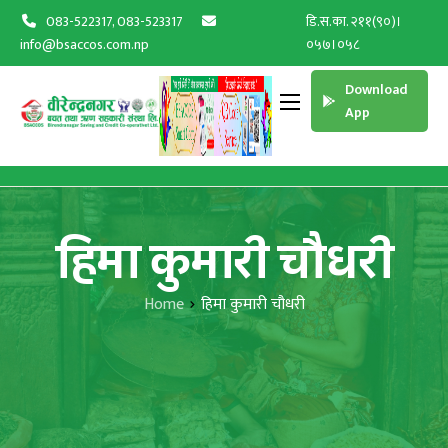
083-522317, 083-523317
डि.स.का. २११(९०)।
info@bsaccos.com.np
०५७।०५८
Download
App
हिमा कुमारी चौधरी
Home
हिमा कुमारी चौधरी