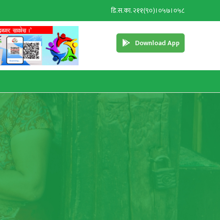
डि.स.का. २११(९०)।०५७।०५८
Download App