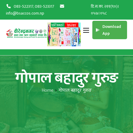
083-522317, 083-523317
डि.स.का. २११(९०)।
info@bsaccos.com.np
०५७।०५८
Download
App
गोपाल बहादुर गुरुङ
Home
गोपाल बहादुर गुरुङ