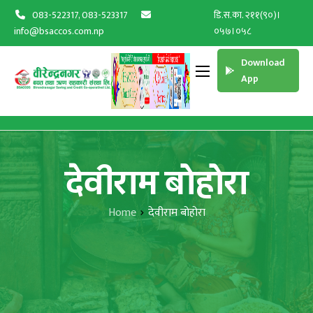
083-522317, 083-523317
डि.स.का. २११(९०)।
info@bsaccos.com.np
०५७।०५८
Download
App
देवीराम बोहोरा
Home
देवीराम बोहोरा