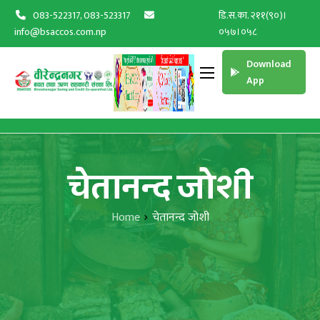
083-522317, 083-523317
डि.स.का. २११(९०)।
info@bsaccos.com.np
०५७।०५८
Download
App
चेतानन्द जोशी
Home
चेतानन्द जोशी