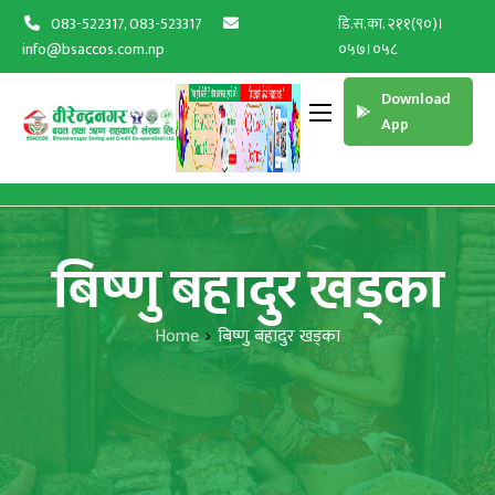
083-522317, 083-523317
डि.स.का. २११(९०)।
info@bsaccos.com.np
०५७।०५८
Download
App
बिष्णु बहादुर खड्का
Home
बिष्णु बहादुर खड्का