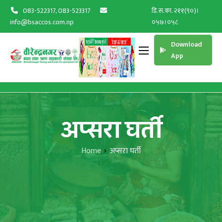
083-522317, 083-523317
डि.स.का. २११(९०)।
info@bsaccos.com.np
०५७।०५८
Download
App
अप्सरा घर्ती
Home
अप्सरा घर्ती