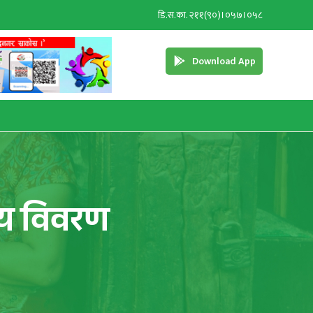
डि.स.का. २११(९०)।०५७।०५८
Download App
ीय विवरण