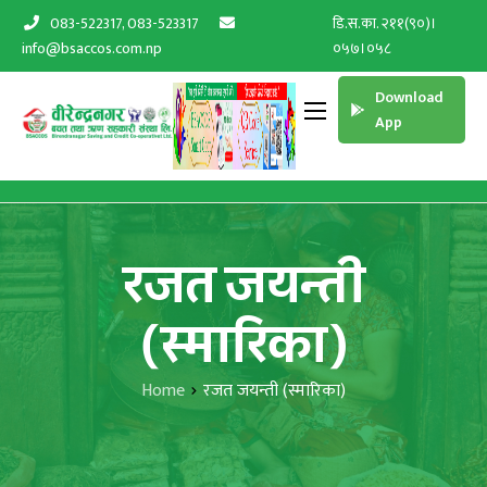
083-522317, 083-523317
डि.स.का. २११(९०)।
info@bsaccos.com.np
०५७।०५८
Download
App
रजत जयन्ती
(स्मारिका)
Home
रजत जयन्ती (स्मारिका)