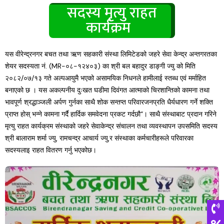
सदस्य मृत्यु राहत
कार्यक्रम
यस वीरेन्द्रनगर बचत तथा ऋण सहकारी संस्था लिमिटेडको जहरे सेवा केन्द्र अन्तगरतका
शेयर सदस्यता नं. (MR-०८-१२४०३) का श्री बल बहादुर डाङ्गी ज्यु को मिति
२०८२/०७/१३ गते अल्पआयुमै भएको असामयिक निधनले हामीलाई स्तब्ध एवं मर्माहित
बनाएको छ । यस अकल्पनीय दुःखत घडीमा दिवंगत आत्माको चिरशान्तिको कामना तथा
भावपूर्ण श्रद्धाञ्जली अर्पण गुर्नका साथै शोक सन्तप्त परिवारजनप्रति धैर्यधारण गर्ने शक्ति
प्राप्त होस् भन्ने कामना गर्दै हार्दिक समवेदना प्रकट गर्दछौ“। साथै संस्थाबाट प्रदान गरिने
मृत्यु राहत कार्यक्रम संस्थाको जहरे सेवाकेन्द्र संचालन तथा व्यवस्थापन उपसमिति सदस्य
श्री बालाराम शर्मा ज्यु, रामचन्द्र आचार्य ज्यु,र संस्थाका कर्मचारीहरूले परिवारका
सदस्यलाइ राहत वितरण गर्नु भएकोछ।